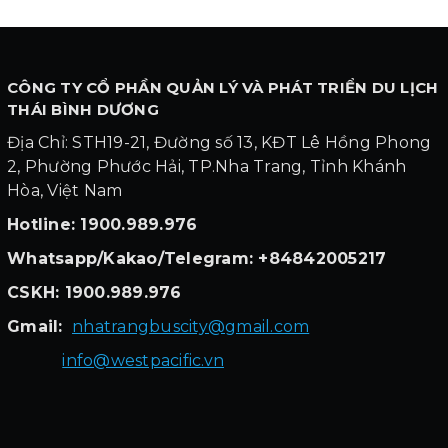
CÔNG TY CỔ PHẦN QUẢN LÝ VÀ PHÁT TRIỂN DU LỊCH
THÁI BÌNH DƯƠNG
Địa Chỉ: STH19-21, Đường số 13, KĐT Lê Hồng Phong
2, Phường Phước Hải, TP.Nha Trang, Tỉnh Khánh
Hòa, Việt Nam
Hotline: 1900.989.976
Whatsapp/Kakao/Telegram: +84842005217
CSKH: 1900.989.976
Gmail:
nhatrangbuscity@gmail.com
info@westpacific.vn