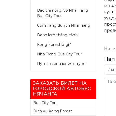
множ
Báo chí nói gì về Nha Trang
куль
Bus City Tour
худо
прос
Cẩm nang du lịch Nha Trang
пров
Danh lam thắng cảnh
Kong Forest là gì?
Нет 
Nha Trang Bus City Tour
Нап
Пункт назначения в туре
ЗАКАЗАТЬ БИЛЕТ НА
ГОРОДСКОЙ АВТОБУС
НЯЧАНГА
Bus City Tour
Dịch vụ Kong Forest