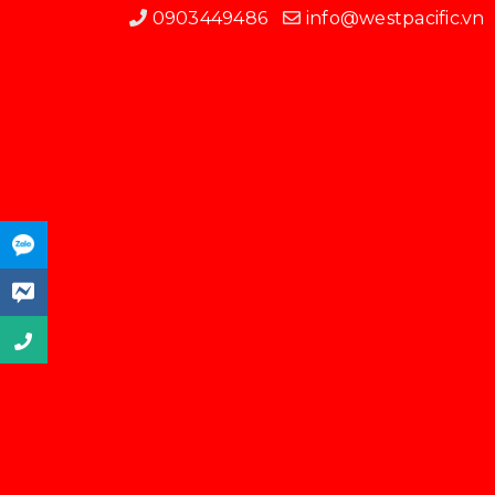
0903449486
info@westpacific.vn