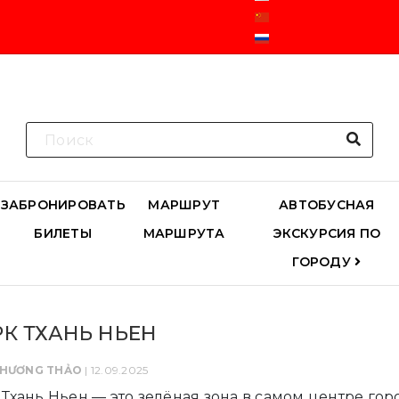
ЗАБРОНИРОВАТЬ
МАРШРУТ
АВТОБУСНАЯ
БИЛЕТЫ
МАРШРУТА
ЭКСКУРСИЯ ПО
ГОРОДУ
К ТХАНЬ НЬЕН
PHƯƠNG THẢO
| 12.09.2025
 Тхань Ньен — это зелёная зона в самом центре гор