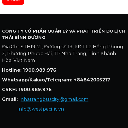
CÔNG TY CỔ PHẦN QUẢN LÝ VÀ PHÁT TRIỂN DU LỊCH
THÁI BÌNH DƯƠNG
Địa Chỉ: STH19-21, Đường số 13, KĐT Lê Hồng Phong
2, Phường Phước Hải, TP.Nha Trang, Tỉnh Khánh
Hòa, Việt Nam
Hotline: 1900.989.976
Whatsapp/Kakao/Telegram: +84842005217
CSKH: 1900.989.976
Gmail:
nhatrangbuscity@gmail.com
info@westpacific.vn