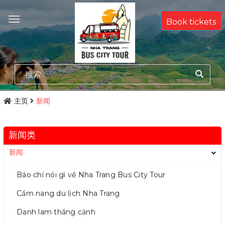
Book tickets
主页
新闻
新闻类
新闻
Báo chí nói gì về Nha Trang Bus City Tour
Cẩm nang du lịch Nha Trang
Danh lam thắng cảnh