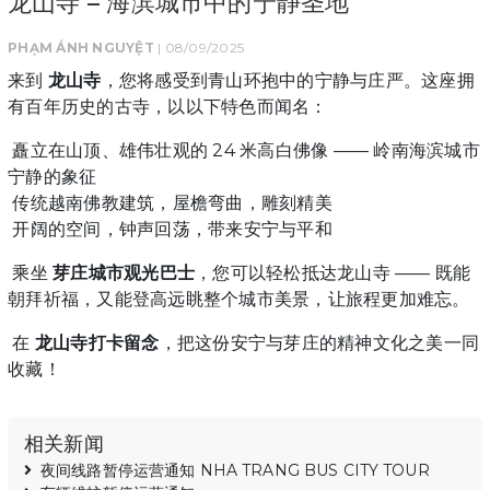
龙山寺 – 海滨城市中的宁静圣地
PHẠM ÁNH NGUYỆT
| 08/09/2025
来到
龙山寺
，您将感受到青山环抱中的宁静与庄严。这座拥
有百年历史的古寺，以以下特色而闻名：
矗立在山顶、雄伟壮观的 24 米高白佛像 —— 岭南海滨城市
宁静的象征
传统越南佛教建筑，屋檐弯曲，雕刻精美
开阔的空间，钟声回荡，带来安宁与平和
乘坐
芽庄城市观光巴士
，您可以轻松抵达龙山寺 —— 既能
朝拜祈福，又能登高远眺整个城市美景，让旅程更加难忘。
在
龙山寺打卡留念
，把这份安宁与芽庄的精神文化之美一同
收藏！
相关新闻
夜间线路暂停运营通知 NHA TRANG BUS CITY TOUR