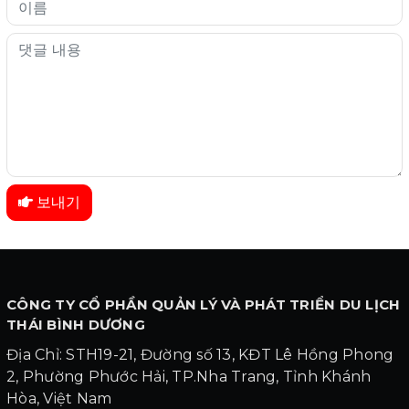
보내기
CÔNG TY CỔ PHẦN QUẢN LÝ VÀ PHÁT TRIỂN DU LỊCH
THÁI BÌNH DƯƠNG
Địa Chỉ: STH19-21, Đường số 13, KĐT Lê Hồng Phong
2, Phường Phước Hải, TP.Nha Trang, Tỉnh Khánh
Hòa, Việt Nam