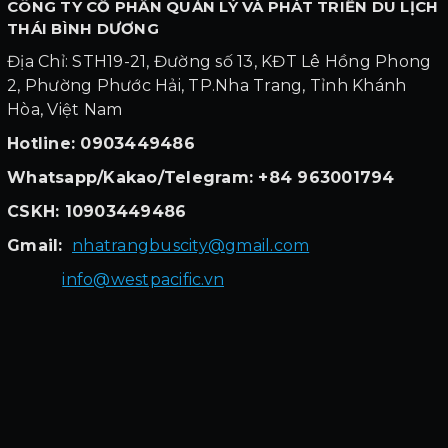
CÔNG TY CỔ PHẦN QUẢN LÝ VÀ PHÁT TRIỂN DU LỊCH
THÁI BÌNH DƯƠNG
Địa Chỉ: STH19-21, Đường số 13, KĐT Lê Hồng Phong
2, Phường Phước Hải, TP.Nha Trang, Tỉnh Khánh
Hòa, Việt Nam
Hotline: 0903449486
Whatsapp/Kakao/Telegram: +84 963001794
CSKH: 10903449486
Gmail:
nhatrangbuscity@gmail.com
info@westpacific.vn