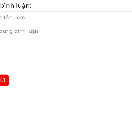
 bình luận:
ỬI