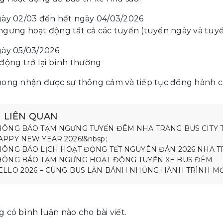
ày 02/03 đến hết ngày 04/03/2026
gưng hoạt động tất cả các tuyến (tuyến ngày và tuy
ày 05/03/2026
động trở lại bình thường
ong nhận được sự thông cảm và tiếp tục đồng hành 
N LIÊN QUAN
HÔNG BÁO TẠM NGƯNG TUYẾN ĐÊM NHA TRANG BUS CITY 
APPY NEW YEAR 2026!&nbsp;
HÔNG BÁO LỊCH HOẠT ĐỘNG TẾT NGUYÊN ĐÁN 2026 NHA T
HÔNG BÁO TẠM NGƯNG HOẠT ĐỘNG TUYẾN XE BUS ĐÊM
ELLO 2026 – CÙNG BUS LĂN BÁNH NHỮNG HÀNH TRÌNH MỚ
 có bình luận nào cho bài viết.