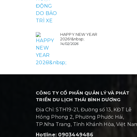
HAPPY NEW YEAR
2026!&nbsp;
14/02/2026
CÔNG TY CỔ PHẦN QUẢN LÝ VÀ PHÁT
TRIỂN DU LỊCH THÁI BÌNH DƯƠNG
Địa Chỉ: STH19-21, Đường số 13, KĐT Lê
Hồng Phong 2, Phường Phước Hải,
TP.Nha Trang, Tỉnh Khánh Hòa, Việt N
Hotline: 0903449486