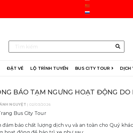
R
ĐẶT VÉ
LỘ TRÌNH TUYẾN
BUS CITY TOUR
DỊCH
NG BÁO TẠM NGƯNG HOẠT ĐỘNG DO B
ÁNH NGUYỆT
| 02/03/2026
rang Bus City Tour
đảm bảo chất lượng dịch vụ và an toàn cho Quý khách
 hoạt động để bảo trì xe như sau: