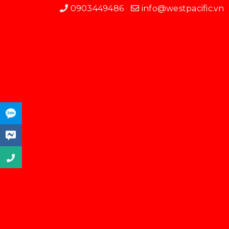
0903449486
info@westpacific.vn