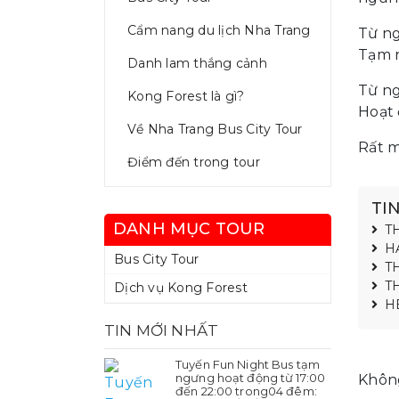
Cẩm nang du lịch Nha Trang
Từ ng
Tạm n
Danh lam thắng cảnh
Từ ng
Kong Forest là gì?
Hoạt 
Về Nha Trang Bus City Tour
Rất m
Điểm đến trong tour
TI
DANH MỤC TOUR
T
H
Bus City Tour
T
T
Dịch vụ Kong Forest
H
TIN MỚI NHẤT
Tuyến Fun Night Bus tạm
ngưng hoạt động từ 17:00
Không
đến 22:00 trong04 đêm: