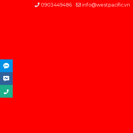
0903449486
info@westpacific.vn