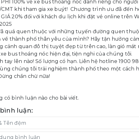
PHÍ 100% vé xe bus thoáng nóc dành riêng cho người 
CMT khi tham gia xe buýt! Chương trình ưu đã đến hế
GIÁ 20% đối với khách du lịch khi đặt vé online trên 
/2025
đã quá quen thuộc với những tuyến đường quen thuộ
ạ về thành phố thân yêu của mình? Hãy tận hưởng cảm
 cảnh quan đô thị tuyệt đẹp từ trên cao, làn gió mát 
 xe bus thoáng nóc hiện đại, tiện nghi của chúng tôi.
 tay lên nào! Số lượng có hạn. Liên hệ hotline 1900 9
ùng chúng tôi trải nghiệm thành phố theo một cách ho
Đừng chần chừ nữa!
 có bình luận nào cho bài viết.
 bình luận: