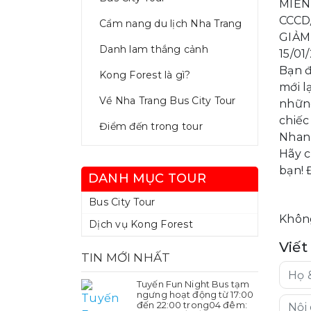
MIỄN 
CCCD/
Cẩm nang du lịch Nha Trang
GIẢM 
Danh lam thắng cảnh
15/01
Bạn 
Kong Forest là gì?
mới l
Về Nha Trang Bus City Tour
những
chiếc
Điểm đến trong tour
Nhanh
Hãy c
bạn! 
DANH MỤC TOUR
Bus City Tour
Không
Dịch vụ Kong Forest
Viết
TIN MỚI NHẤT
Tuyến Fun Night Bus tạm
ngưng hoạt động từ 17:00
đến 22:00 trong04 đêm: