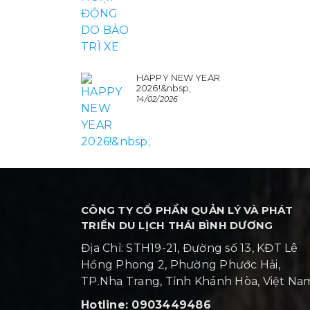
HAPPY NEW YEAR
2026!&nbsp;
14/02/2026
CÔNG TY CỔ PHẦN QUẢN LÝ VÀ PHÁT
TRIỂN DU LỊCH THÁI BÌNH DƯƠNG
Địa Chỉ: STH19-21, Đường số 13, KĐT Lê
Hồng Phong 2, Phường Phước Hải,
TP.Nha Trang, Tỉnh Khánh Hòa, Việt N
Hotline: 0903449486