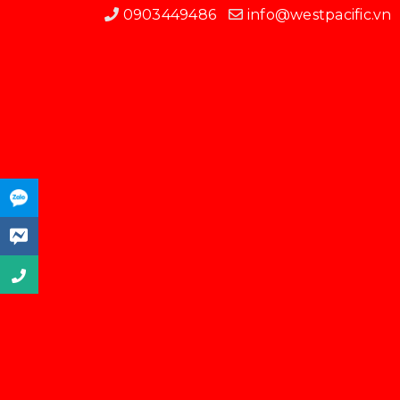
0903449486
info@westpacific.vn