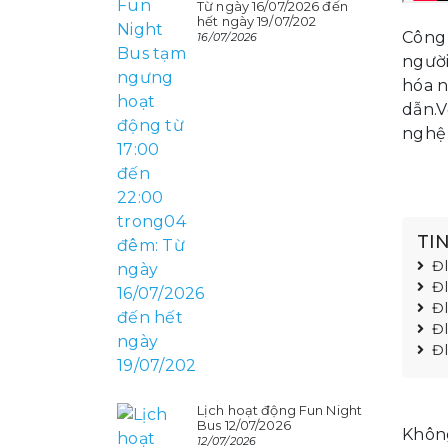
Từ ngày 16/07/2026 đến
hết ngày 19/07/202
Công 
16/07/2026
người
hóa n
dẫn.V
nghệ 
TI
Đ
Đ
Đ
Đ
Đ
Lịch hoạt động Fun Night
Bus 12/07/2026
Không
12/07/2026