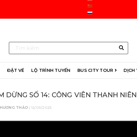
R
ĐẶT VÉ
LỘ TRÌNH TUYẾN
BUS CITY TOUR
DỊCH
M DỪNG SỐ 14: CÔNG VIÊN THANH NIÊN
PHƯƠNG THẢO
| 12/09/2025