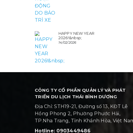
HAPPY NEW YEAR
2026!&nbsp;
14/02/2026
CÔNG TY CỔ PHẦN QUẢN LÝ VÀ PHÁT
TRIỂN DU LỊCH THÁI BÌNH DƯƠNG
Địa Chỉ: STH19-21, Đường số 13, KĐT Lê
Hồng Phong 2, Phường Phước Hải,
TP.Nha Trang, Tỉnh Khánh Hòa, Việt N
Hotline: 0903449486