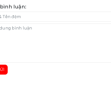
 bình luận:
ỬI