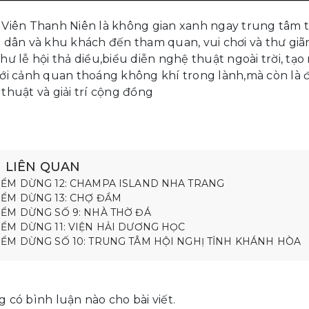
Viên Thanh Niên là không gian xanh ngay trung tâm
 dân và khu khách đến tham quan, vui chơi và thư giãn.
hư lễ hội thả diều,biểu diễn nghệ thuật ngoài trời, t
ới cảnh quan thoáng không khí trong lành,mà còn là 
thuật và giải trí cộng đồng
N LIÊN QUAN
IỂM DỪNG 12: CHAMPA ISLAND NHA TRANG
IỂM DỪNG 13: CHỢ ĐẦM
IỂM DỪNG SỐ 9: NHÀ THỜ ĐÁ
IỂM DỪNG 11: VIỆN HẢI DƯƠNG HỌC
IỂM DỪNG SỐ 10: TRUNG TÂM HỘI NGHỊ TỈNH KHÁNH HÒA
 có bình luận nào cho bài viết.