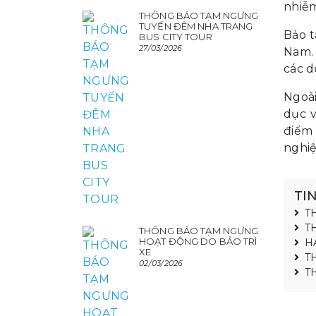
nhiễ
THÔNG BÁO TẠM NGƯNG
TUYẾN ĐÊM NHA TRANG
Bảo t
BUS CITY TOUR
27/03/2026
Nam. 
các d
Ngoài
dục v
điểm 
nghiệ
TI
T
T
THÔNG BÁO TẠM NGƯNG
HOẠT ĐỘNG DO BẢO TRÌ
H
XE
T
02/03/2026
T