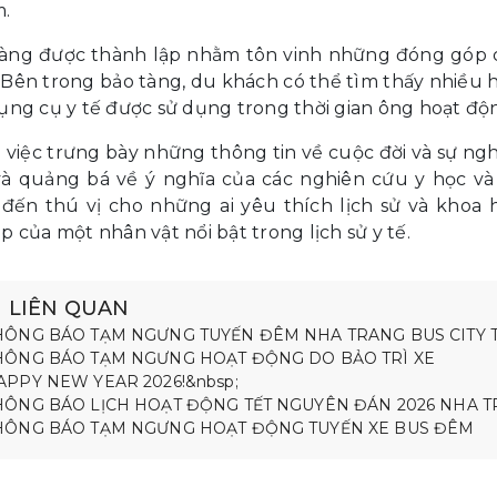
m.
àng được thành lập nhằm tôn vinh những đóng góp của
Bên trong bảo tàng, du khách có thể tìm thấy nhiều hiệ
ụng cụ y tế được sử dụng trong thời gian ông hoạt độ
 việc trưng bày những thông tin về cuộc đời và sự nghi
à quảng bá về ý nghĩa của các nghiên cứu y học và
đến thú vị cho những ai yêu thích lịch sử và khoa
p của một nhân vật nổi bật trong lịch sử y tế.
N LIÊN QUAN
HÔNG BÁO TẠM NGƯNG TUYẾN ĐÊM NHA TRANG BUS CITY 
HÔNG BÁO TẠM NGƯNG HOẠT ĐỘNG DO BẢO TRÌ XE
APPY NEW YEAR 2026!&nbsp;
HÔNG BÁO LỊCH HOẠT ĐỘNG TẾT NGUYÊN ĐÁN 2026 NHA T
HÔNG BÁO TẠM NGƯNG HOẠT ĐỘNG TUYẾN XE BUS ĐÊM