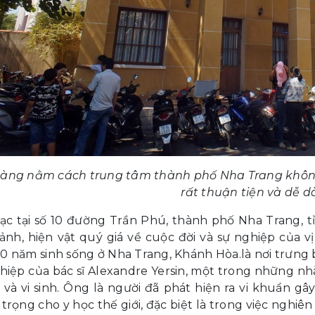
tàng nằm cách trung tâm thành phố Nha Trang khôn
rất thuận tiện và dễ 
ạc tại số 10 đường Trần Phú, thành phố Nha Trang, t
ảnh, hiện vật quý giá về cuộc đời và sự nghiệp của vị
0 năm sinh sống ở Nha Trang, Khánh Hòa.là nơi trưng bà
hiệp của bác sĩ Alexandre Yersin, một trong những nhà
 và vi sinh. Ông là người đã phát hiện ra vi khuẩn 
trọng cho y học thế giới, đặc biệt là trong việc nghiê