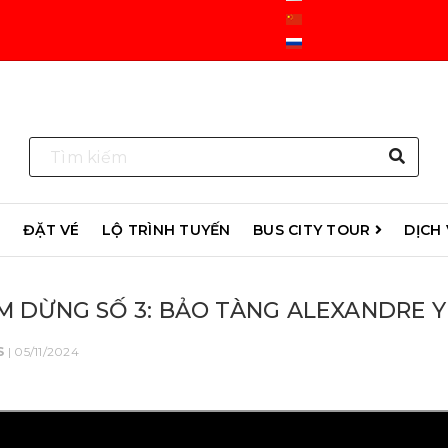
R
ĐẶT VÉ
LỘ TRÌNH TUYẾN
BUS CITY TOUR
DỊCH
M DỪNG SỐ 3: BẢO TÀNG ALEXANDRE Y
S
| 05/11/2024