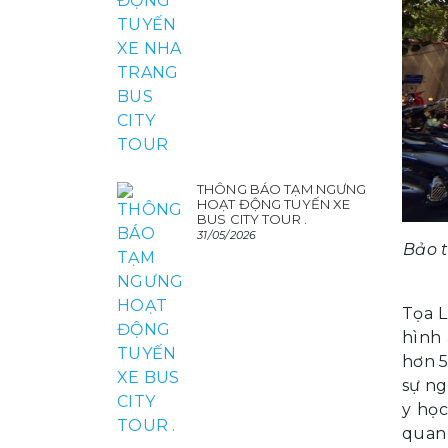
THÔNG BÁO TẠM NGƯNG
HOẠT ĐỘNG TUYẾN XE
BUS CITY TOUR .
31/05/2026
Bảo 
Tọa L
hình 
hơn 5
sự ng
y học
quan 