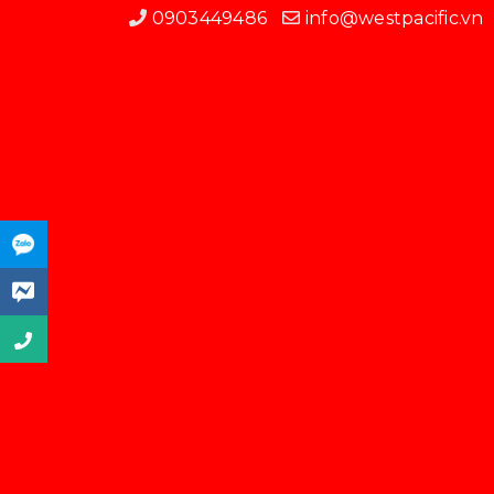
0903449486
info@westpacific.vn