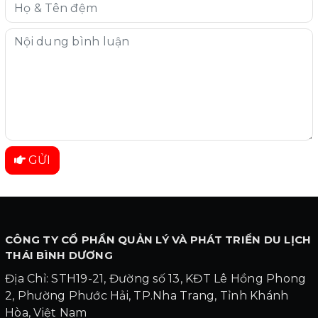
GỬI
CÔNG TY CỔ PHẦN QUẢN LÝ VÀ PHÁT TRIỂN DU LỊCH
THÁI BÌNH DƯƠNG
Địa Chỉ: STH19-21, Đường số 13, KĐT Lê Hồng Phong
2, Phường Phước Hải, TP.Nha Trang, Tỉnh Khánh
Hòa, Việt Nam