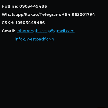
Hotline: 0903449486
Whatsapp/Kakao/Telegram: +84 963001794
CSKH: 10903449486
Gmail:
nhatrangbuscity@gmail.com
info@westpacific.vn