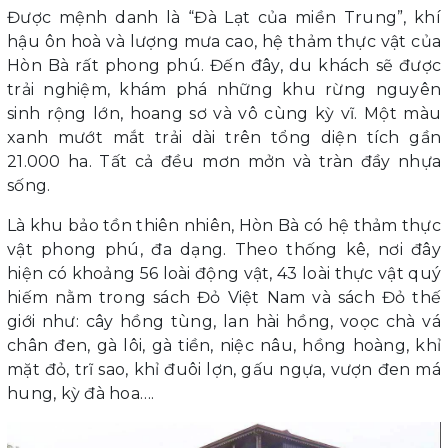
Được mệnh danh là “Đà Lạt của miền Trung”, khí
hậu ôn hoà và lượng mưa cao, hệ thảm thực vật của
Hòn Bà rất phong phú. Đến đây, du khách sẽ được
trải nghiệm, khám phá những khu rừng nguyên
sinh rộng lớn, hoang sơ và vô cùng kỳ vĩ. Một màu
xanh mướt mắt trải dài trên tổng diện tích gần
21.000 ha. Tất cả đều mơn mởn và tràn đầy nhựa
sống.
Là khu bảo tồn thiên nhiên, Hòn Bà có hệ thảm thực
vật phong phú, đa dạng. Theo thống kê, nơi đây
hiện có khoảng 56 loài động vật, 43 loài thực vật quý
hiếm nằm trong sách Đỏ Việt Nam và sách Đỏ thế
giới như: cây hồng tùng, lan hài hồng, voọc chà vá
chân đen, gà lôi, gà tiền, niệc nâu, hồng hoàng, khỉ
mặt đỏ, trĩ sao, khỉ đuôi lợn, gấu ngựa, vượn đen má
hung, kỳ đà hoa….