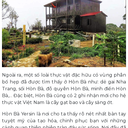
Ngoài ra, một số loài thực vật đặc hữu có vùng phân
bố hẹp đã được tìm thấy ở Hòn Bà như: dẻ gai Nha
Trang, sồi Hòn Bà, đỗ quyên Hòn Bà, minh điền Hòn
Bà,… Đặc biệt, Hòn Bà cũng có 2 ghi nhận mới cho hệ
thực vật Việt Nam là cây gạt bao và cây săng ớt.
Hòn Bà Yersin là nơi cho ta thấy rõ nét nhất bàn tay
tuyệt mỹ của tạo hóa, chinh phục bạn với những
cảnh quan thiên nhiên tràn đầy sức sống. Nơi đây đã