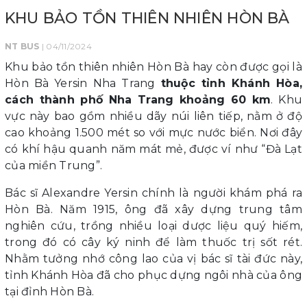
KHU BẢO TỒN THIÊN NHIÊN HÒN BÀ
NT BUS
| 04/11/2024
Khu bảo tồn thiên nhiên Hòn Bà hay còn được gọi là
Hòn Bà Yersin Nha Trang
thuộc tỉnh Khánh Hòa,
cách thành phố Nha Trang khoảng 60 km
. Khu
vực này bao gồm nhiều dãy núi liên tiếp, nằm ở độ
cao khoảng 1.500 mét so với mực nước biển. Nơi đây
có khí hậu quanh năm mát mẻ, được ví như “Đà Lạt
của miền Trung”.
Bác sĩ Alexandre Yersin chính là người khám phá ra
Hòn Bà. Năm 1915, ông đã xây dựng trung tâm
nghiên cứu, trồng nhiều loại dược liệu quý hiếm,
trong đó có cây ký ninh để làm thuốc trị sốt rét.
Nhằm tưởng nhớ công lao của vị bác sĩ tài đức này,
tỉnh Khánh Hòa đã cho phục dựng ngôi nhà của ông
tại đỉnh Hòn Bà.